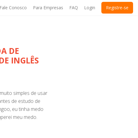
Fale Conosco
Para Empresas
FAQ
Login
Registre-se
A DE
DE INGLÊS
muito simples de usar
antes de estudo de
Engoo, eu tinha medo
superei meu medo.