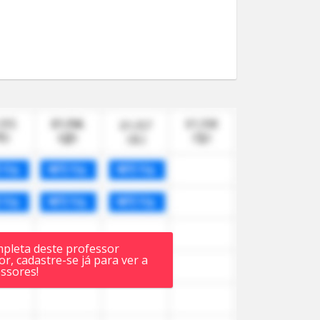
mpleta deste professor
r, cadastre-se já para ver a
ssores!