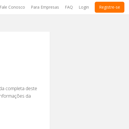
Fale Conosco
Para Empresas
FAQ
Login
Registre-se
nda completa deste
 informações da