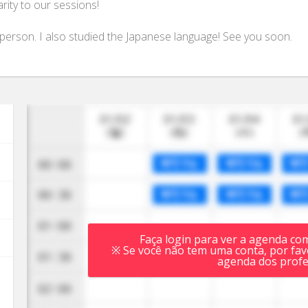
rity to our sessions!
 person. I also studied the Japanese language! See you soon.
Faça login para ver a agenda co
※ Se você não tem uma conta, por favo
agenda dos profe