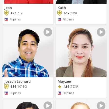
Jean
Kath
4.97
(617)
4.97
(455)
Filipinas
Filipinas
Joseph Leonard
Mayzee
4.96
(10130)
4.99
(7636)
Filipinas
Filipinas