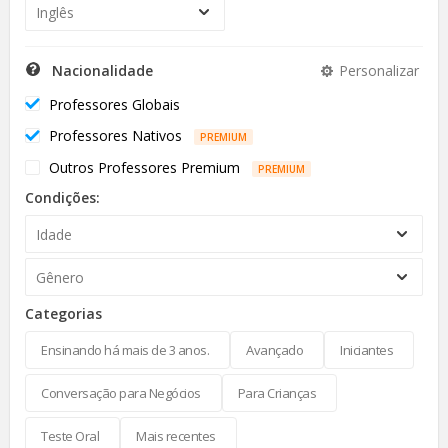
Inglês
Nacionalidade
Personalizar
Professores Globais
Professores Nativos
PREMIUM
Outros Professores Premium
PREMIUM
Condições:
Idade
Gênero
Categorias
Ensinando há mais de 3 anos.
Avançado
Iniciantes
Conversação para Negócios
Para Crianças
Teste Oral
Mais recentes