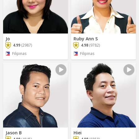
Jo
Ruby Ann S
4.99
(2987)
4.98
(9782)
Filipinas
Filipinas
Jason B
Hiei