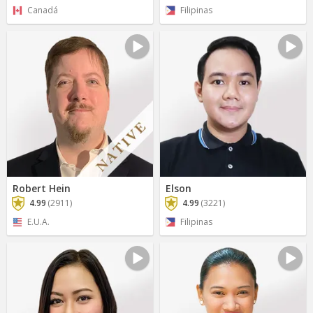
Canadá
Filipinas
Robert Hein
Elson
4.99
(2911)
4.99
(3221)
E.U.A.
Filipinas