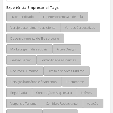
Experiência Empresarial Tags
Tutor Certificado
Experiência em sala de aula
Varejo e atendimento ao cliente
Vendas Corporativas
Desenvolvimento de TI e software
Marketing e mídias sociais
Arte e Design
Gestão Sênior
Contabilidade e Finanças
Recursos Humanos
Direito e serviços jurídicos
Serviços bancários e financeiros
E-Commerce
Engenharia
Construção e Arquitetura
Imóveis
Viagens e Turismo
Comida e Restaurante
Aviação