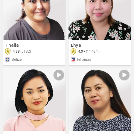
Thalia
Ehya
4.98
(5132)
4.97
(11484)
Belize
Filipinas