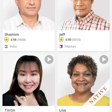
Shamim
Jeff
4.98
(9868)
4.98
(6556)
Índia
Filipinas
Tintin
Lisa