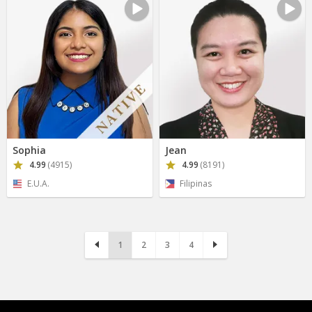
Sophia
Jean
4.99
(4915)
4.99
(8191)
E.U.A.
Filipinas
1
2
3
4