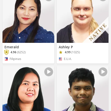
Emerald
Ashley P
4.96
(6252)
4.99
(1025)
Filipinas
E.U.A.