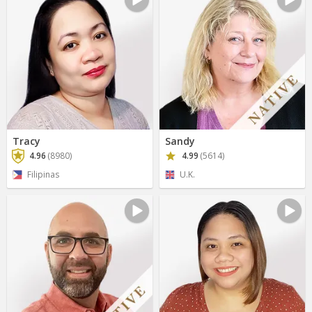
Tracy
Sandy
4.96
(8980)
4.99
(5614)
Filipinas
U.K.