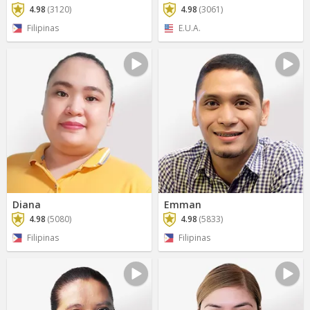
4.98
(3120)
4.98
(3061)
Filipinas
E.U.A.
Diana
Emman
4.98
(5080)
4.98
(5833)
Filipinas
Filipinas