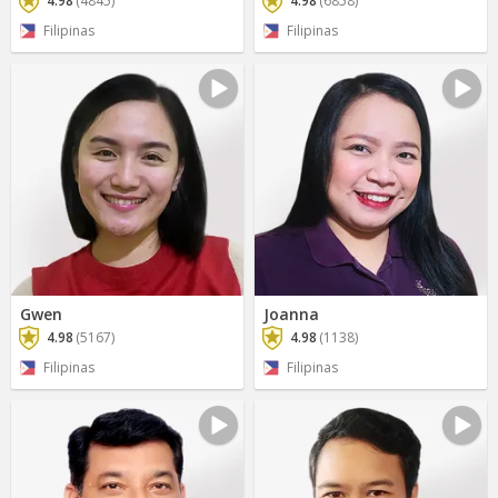
4.98
(4845)
4.98
(6858)
Filipinas
Filipinas
Gwen
Joanna
4.98
(5167)
4.98
(1138)
Filipinas
Filipinas