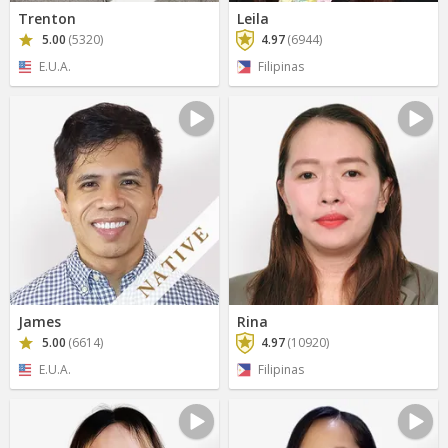
Trenton
Leila
5.00
(5320)
4.97
(6944)
E.U.A.
Filipinas
James
Rina
5.00
(6614)
4.97
(10920)
E.U.A.
Filipinas