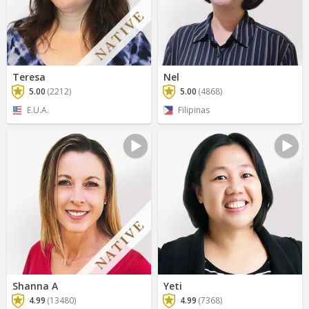
Teresa
Nel
5.00
(2212)
5.00
(4868)
E.U.A.
Filipinas
Shanna A
Yeti
4.99
(13480)
4.99
(7368)