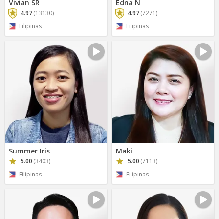
Vivian SR
Edna N
4.97
(13130)
4.97
(7271)
Filipinas
Filipinas
Summer Iris
Maki
5.00
(3403)
5.00
(7113)
Filipinas
Filipinas