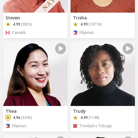
Steven
Trisha
4.99
(3853)
4.99
(10716)
Canadá
Filipinas
Thea
Trudy
4.96
(3345)
4.99
(1148)
Filipinas
Trinidad e Tobago